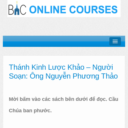
Khóa Học “Niềm Tin Căn Bản”
Thánh Kinh Lược Khảo – Người
Basic Doctrines Course
Soạn: Ông Nguyễn Phương Thảo
Khóa Học “Giới Thiệu Kinh Thánh”
Khóa Học “Cuộc Đời Chúa Cứu Thế”
Mời bấm vào các sách bên dưới để đọc. Cầu
Khóa Học “Mục Vụ Trong Hội Thánh”
Chúa ban phước.
Log In