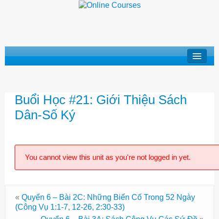
Khóa Học “Niềm Tin Căn Bản”
Buổi Học #21: Giới Thiệu Sách
Basic Doctrines Course
Dân-Số Ký
Khóa Học “Giới Thiệu Kinh Thánh”
Khóa Học “Cuộc Đời Chúa Cứu Thế”
You cannot view this unit as you're not logged in yet.
Khóa Học “Mục Vụ Trong Hội Thánh”
Log In
«
Quyển 6 – Bài 2C: Những Biến Cố Trong 52 Ngày
(Công Vụ 1:1-7, 12-26, 2:30-33)