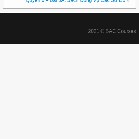
Quyển 6 – Bài 3A: Sách Công Vụ Các Sứ Đồ
»
2021 © BAC Courses