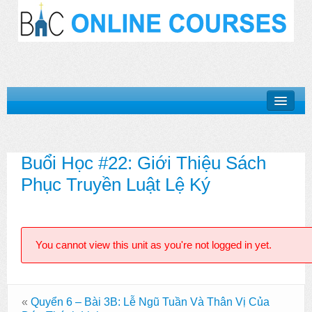
Khóa Học “Niềm Tin Căn Bản”
Buổi Học #22: Giới Thiệu Sách
Basic Doctrines Course
Phục Truyền Luật Lệ Ký
Khóa Học “Giới Thiệu Kinh Thánh”
Khóa Học “Cuộc Đời Chúa Cứu Thế”
You cannot view this unit as you're not logged in yet.
Khóa Học “Mục Vụ Trong Hội Thánh”
Log In
«
Quyển 6 – Bài 3B: Lễ Ngũ Tuần Và Thân Vị Của