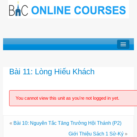
Khóa Học “Niềm Tin Căn Bản”
Bài 11: Lòng Hiếu Khách
Basic Doctrines Course
Khóa Học “Giới Thiệu Kinh Thánh”
Khóa Học “Cuộc Đời Chúa Cứu Thế”
You cannot view this unit as you're not logged in yet.
Khóa Học “Mục Vụ Trong Hội Thánh”
Log In
«
Bài 10: Nguyên Tắc Tăng Trưởng Hội Thánh (P2)
Giới Thiệu Sách 1 Sử-Ký
»