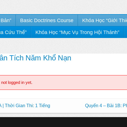
 Bản”
Basic Doctrines Course
Khóa Học “Giới Thi
úa Cứu Thế”
Khóa Học “Mục Vụ Trong Hội Thánh”
hân Tích Năm Khổ Nạn
 not logged in yet.
 Thời Gian Thi: 1 Tiếng
Quyển 4 – Bài 1B: P