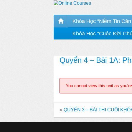
Khóa Học “Niềm Tin Căn
Khóa Học “Cuộc Đời Ch
Quyển 4 – Bài 1A: P
You cannot view this unit as you're
«
QUYỂN 3 – BÀI THI CUỐI KHÓA |