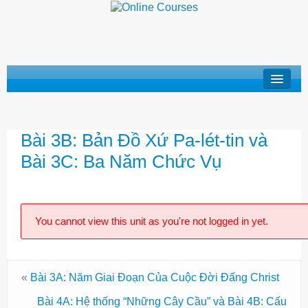
Khóa Học “Niềm Tin Căn Bản”
Bài 3B: Bản Đồ Xứ Pa-lét-tin và
Basic Doctrines Course
Bài 3C: Ba Năm Chức Vụ
Khóa Học “Giới Thiệu Kinh Thánh”
Khóa Học “Cuộc Đời Chúa Cứu Thế”
You cannot view this unit as you're not logged in yet.
Khóa Học “Mục Vụ Trong Hội Thánh”
Log In
«
Bài 3A: Năm Giai Đoạn Của Cuộc Đời Đấng Christ
Bài 4A: Hệ thống “Những Cây Cầu” và Bài 4B: Cấu