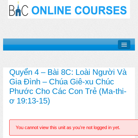
Khóa Học “Niềm Tin Căn Bản”
Quyển 4 – Bài 8C: Loài Người Và
Basic Doctrines Course
Gia Đình – Chúa Giê-xu Chúc
Khóa Học “Giới Thiệu Kinh Thánh”
Phước Cho Các Con Trẻ (Ma-thi-
Khóa Học “Cuộc Đời Chúa Cứu Thế”
ơ 19:13-15)
Khóa Học “Mục Vụ Trong Hội Thánh”
Log In
You cannot view this unit as you're not logged in yet.