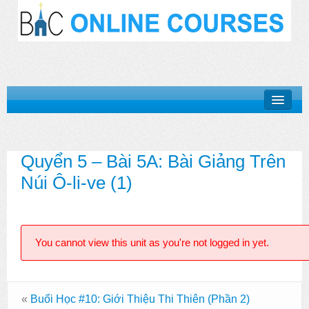
Khóa Học “Niềm Tin Căn Bản”
Quyển 5 – Bài 5A: Bài Giảng Trên
Basic Doctrines Course
Núi Ô-li-ve (1)
Khóa Học “Giới Thiệu Kinh Thánh”
Khóa Học “Cuộc Đời Chúa Cứu Thế”
You cannot view this unit as you're not logged in yet.
Khóa Học “Mục Vụ Trong Hội Thánh”
Log In
«
Buổi Học #10: Giới Thiệu Thi Thiên (Phần 2)