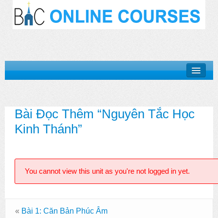
Khóa Học “Niềm Tin Căn Bản”
Bài Đọc Thêm “Nguyên Tắc Học
Basic Doctrines Course
Kinh Thánh”
Khóa Học “Giới Thiệu Kinh Thánh”
Khóa Học “Cuộc Đời Chúa Cứu Thế”
You cannot view this unit as you're not logged in yet.
Khóa Học “Mục Vụ Trong Hội Thánh”
Log In
«
Bài 1: Căn Bản Phúc Âm