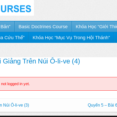
 Bản”
Basic Doctrines Course
Khóa Học “Giới Thi
úa Cứu Thế”
Khóa Học “Mục Vụ Trong Hội Thánh”
 Giảng Trên Núi Ô-li-ve (4)
 not logged in yet.
 Núi Ô-li-ve (3)
Quyển 5 – Bài 6