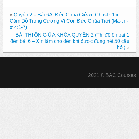
«
Quyển 2 – Bài 6A: Đức Chúa Giê-xu Christ Chịu
Cám Dỗ Trong Cương Vị Con Đức Chúa Trời (Ma-thi-
ơ 4:1-7)
BÀI THI ÔN GIỮA KHÓA QUYỂN 2 (Thi để ôn bài 1
đến bài 6 – Xin làm cho đến khi được đúng hết 50 câu
hỏi)
»
2021 © BAC Courses