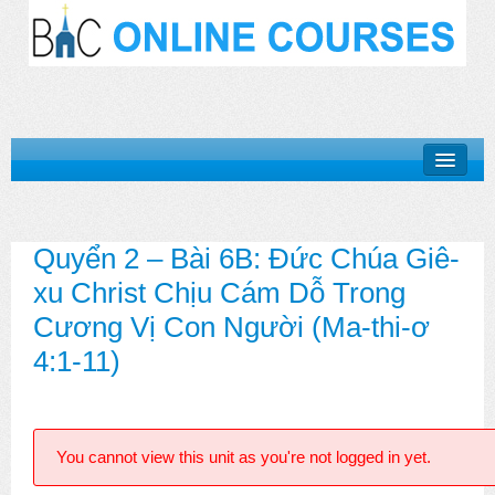
Khóa Học “Niềm Tin Căn Bản”
Quyển 2 – Bài 6B: Đức Chúa Giê-
Basic Doctrines Course
xu Christ Chịu Cám Dỗ Trong
Khóa Học “Giới Thiệu Kinh Thánh”
Cương Vị Con Người (Ma-thi-ơ
Khóa Học “Cuộc Đời Chúa Cứu Thế”
4:1-11)
Khóa Học “Mục Vụ Trong Hội Thánh”
Log In
You cannot view this unit as you're not logged in yet.