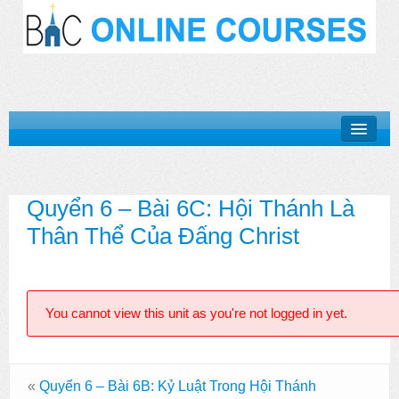
Khóa Học “Niềm Tin Căn Bản”
Quyển 6 – Bài 6C: Hội Thánh Là
Basic Doctrines Course
Thân Thể Của Đấng Christ
Khóa Học “Giới Thiệu Kinh Thánh”
Khóa Học “Cuộc Đời Chúa Cứu Thế”
You cannot view this unit as you're not logged in yet.
Khóa Học “Mục Vụ Trong Hội Thánh”
Log In
«
Quyển 6 – Bài 6B: Kỷ Luật Trong Hội Thánh